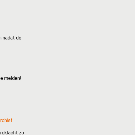
n nadat de
te melden!
rchief
rgklacht zo