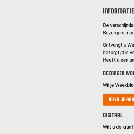
INFORMATIE
De verschijndag
Bezorgers moge
Ontvangt u Wee
bezorgtijd is v
Heeft u een an
BEZORGER WO
Wil je Weekbla
MELD JE AAN
DIGITAAL
Wilt u de krant