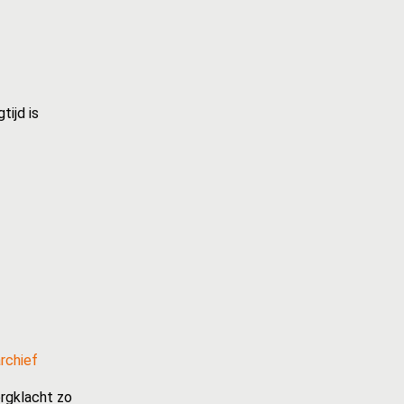
tijd is
rchief
rgklacht zo