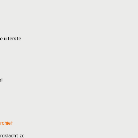
e uiterste
n!
rchief
rgklacht zo