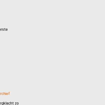
erste
rchief
rgklacht zo