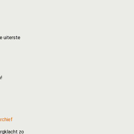
e uiterste
n!
rchief
rgklacht zo