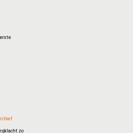
terste
rchief
rgklacht zo