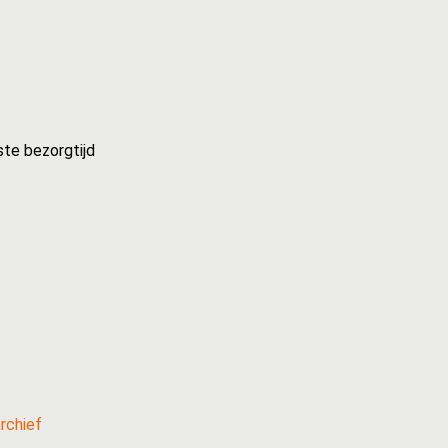
ste bezorgtijd
rchief