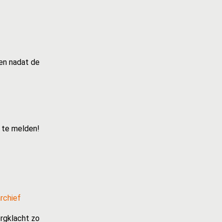
ven nadat de
n te melden!
rchief
rgklacht zo