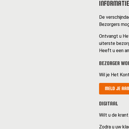
INFORMATIE
De verschijnda
Bezorgers mog
Ontvangt u Het
uiterste bezorg
Heeft u een an
BEZORGER WOR
Wil je Het Kon
MELD JE AAN
DIGITAAL
Wilt u de krant
Zodra u uw kla