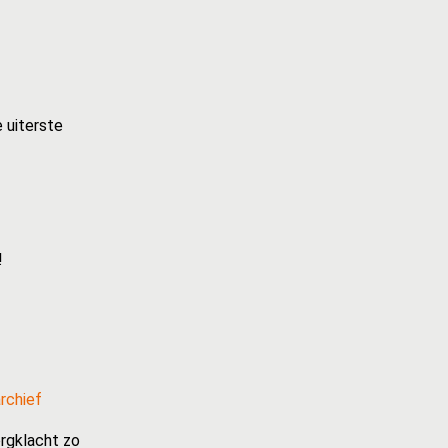
 uiterste
!
rchief
rgklacht zo