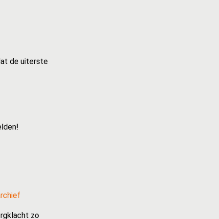
at de uiterste
elden!
rchief
rgklacht zo