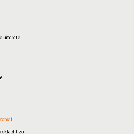
e uiterste
n!
rchief
rgklacht zo