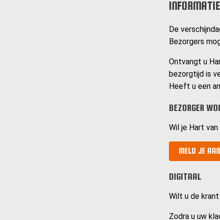
INFORMATIE
De verschijndag
Bezorgers moge
Ontvangt u Har
bezorgtijd is v
Heeft u een an
BEZORGER WOR
Wil je Hart va
MELD JE AAN
DIGITAAL
Wilt u de krant
Zodra u uw kla