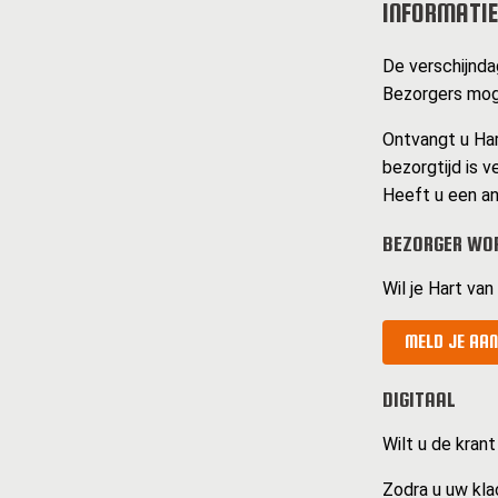
INFORMATIE
De verschijndag
Bezorgers moge
Ontvangt u Har
bezorgtijd is v
Heeft u een an
BEZORGER WOR
Wil je Hart va
MELD JE AAN
DIGITAAL
Wilt u de krant
Zodra u uw kla