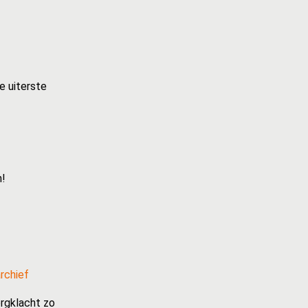
e uiterste
n!
rchief
rgklacht zo