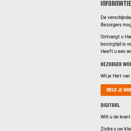
INFORMATIE
De verschijnda
Bezorgers mog
Ontvangt u Har
bezorgtijd is v
Heeft u een an
BEZORGER WO
Wil je Hart va
MELD JE AAN
DIGITAAL
Wilt u de krant
Zodra u uw kla