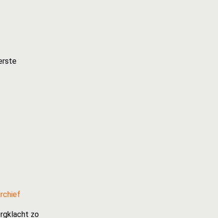
erste
rchief
rgklacht zo