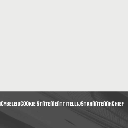
ACYBELEID
COOKIE STATEMENT
TITELLIJST
KRANTENARCHIEF