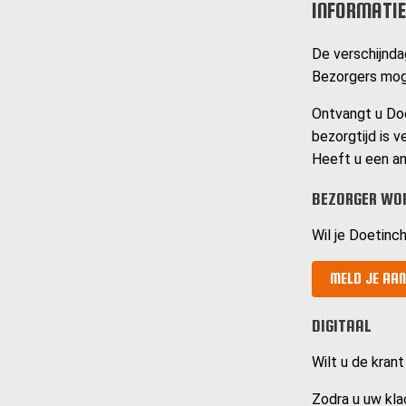
INFORMATIE
De verschijndag
Bezorgers moge
Ontvangt u Doe
bezorgtijd is v
Heeft u een an
BEZORGER WOR
Wil je Doetinc
MELD JE AAN
DIGITAAL
Wilt u de krant
Zodra u uw kla