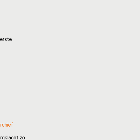
terste
rchief
rgklacht zo