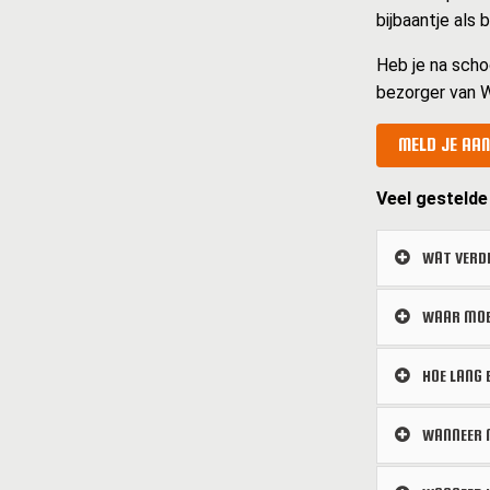
bijbaantje als
Heb je na scho
bezorger van W
MELD JE AAN
Veel gestelde
WAT VERDI
WAAR MOE
HOE LANG 
WANNEER M