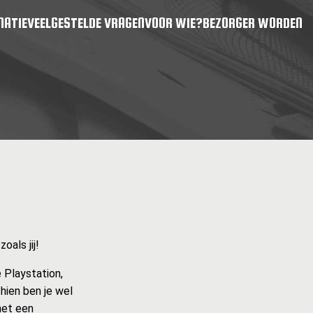
MATIE
VEELGESTELDE VRAGEN
VOOR WIE?
BEZORGER WORDEN
als jij!
 Playstation,
hien ben je wel
met een