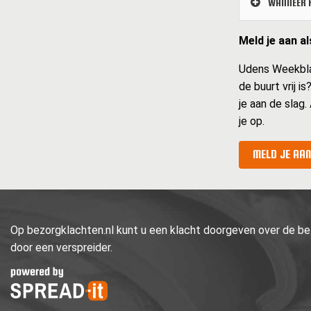
WANNEER K
Meld je aan a
Udens Weekblad 
de buurt vrij i
je aan de slag.
je op.
MELD JE AAN
Op bezorgklachten.nl kunt u een klacht doorgeven over de bez
door een verspreider.