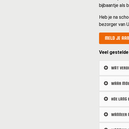
bijbaantje als
Heb je na scho
bezorger van U
MELD JE AAN
Veel gestelde
WAT VERDI
WAAR MOET
HOE LANG 
WANNEER M