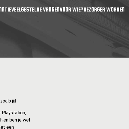
MATIE
VEELGESTELDE VRAGEN
VOOR WIE?
BEZORGER WORDEN
als jij!
 Playstation,
hien ben je wel
met een