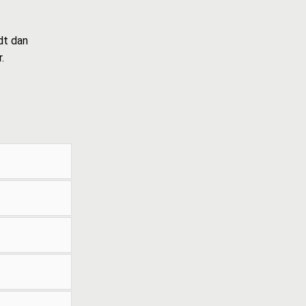
dt dan
.