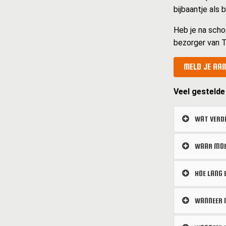
bijbaantje als
Heb je na scho
bezorger van T
MELD JE AAN
Veel gestelde
WAT VERDI
WAAR MOET
HOE LANG 
WANNEER M