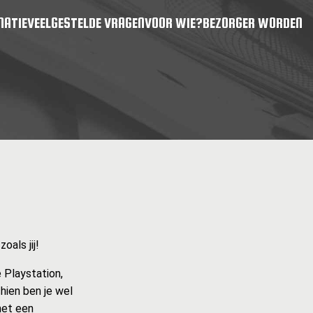
MATIE
VEELGESTELDE VRAGEN
VOOR WIE?
BEZORGER WORDEN
als jij!
 Playstation,
hien ben je wel
met een