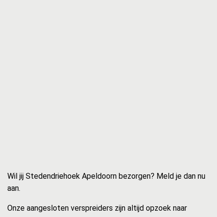
Wil jij Stedendriehoek Apeldoorn bezorgen? Meld je dan nu
aan.
Onze aangesloten verspreiders zijn altijd opzoek naar