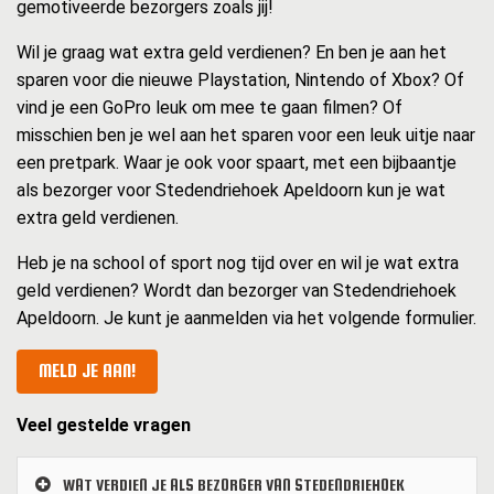
gemotiveerde bezorgers zoals jij!
Wil je graag wat extra geld verdienen? En ben je aan het
sparen voor die nieuwe Playstation, Nintendo of Xbox? Of
vind je een GoPro leuk om mee te gaan filmen? Of
misschien ben je wel aan het sparen voor een leuk uitje naar
een pretpark. Waar je ook voor spaart, met een bijbaantje
als bezorger voor Stedendriehoek Apeldoorn kun je wat
extra geld verdienen.
Heb je na school of sport nog tijd over en wil je wat extra
geld verdienen? Wordt dan bezorger van Stedendriehoek
Apeldoorn. Je kunt je aanmelden via het volgende formulier.
MELD JE AAN!
Veel gestelde vragen
WAT VERDIEN JE ALS BEZORGER VAN STEDENDRIEHOEK