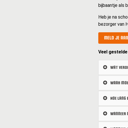
bijbaantje als
Heb je na scho
bezorger van H
MELD JE AAN
Veel gestelde
WAT VERDI
WAAR MOET
HOE LANG 
WANNEER M