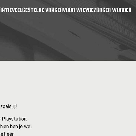
MATIE
VEELGESTELDE VRAGEN
VOOR WIE?
BEZORGER WORDEN
als jij!
 Playstation,
hien ben je wel
met een