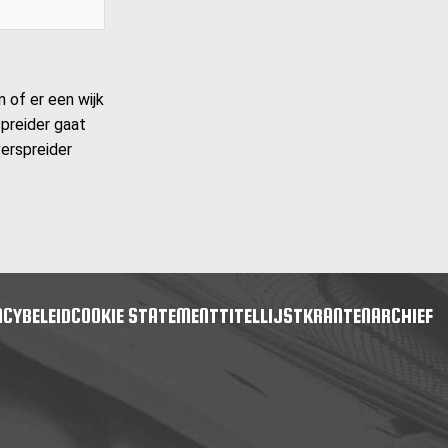
 of er een wijk
spreider gaat
verspreider
ACYBELEID
COOKIE STATEMENT
TITELLIJST
KRANTENARCHIEF