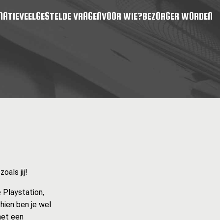
MATIE
VEELGESTELDE VRAGEN
VOOR WIE?
BEZORGER WORDEN
als jij!
 Playstation,
hien ben je wel
met een