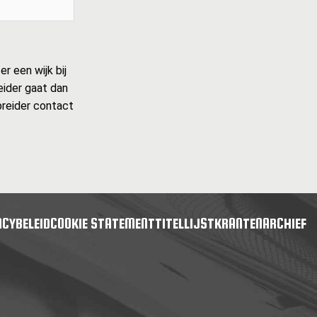
r een wijk bij
reider gaat dan
spreider contact
ACYBELEID
COOKIE STATEMENT
TITELLIJST
KRANTENARCHIEF