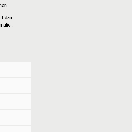
nen.
dt dan
ulier.