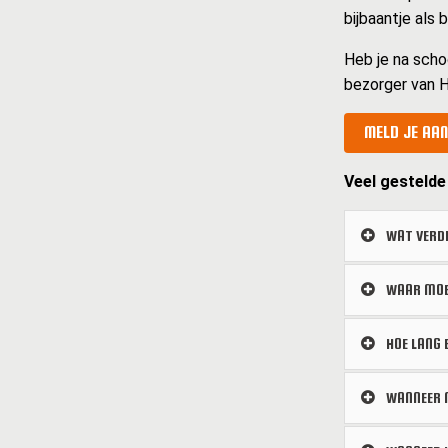
bijbaantje als
Heb je na scho
bezorger van H
MELD JE AAN
Veel gestelde
WAT VERDI
WAAR MOET
HOE LANG 
WANNEER M