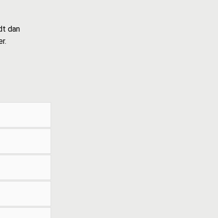
dt dan
r.