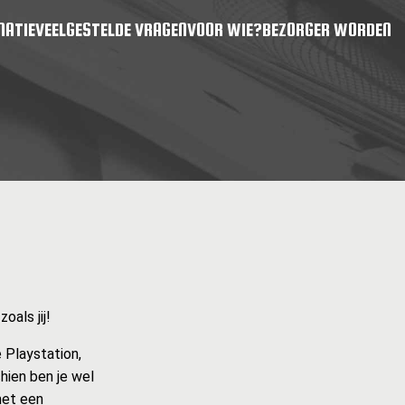
MATIE
VEELGESTELDE VRAGEN
VOOR WIE?
BEZORGER WORDEN
als jij!
 Playstation,
hien ben je wel
met een