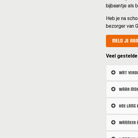
bijbaantje als
Heb je na scho
bezorger van G
MELD JE AAN
Veel gestelde
WAT VERDI
WAAR MOET
HOE LANG 
WANNEER M