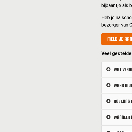
bijbaantje als 
Heb je na scho
bezorger van G
MELD JE AAN
Veel gestelde
WAT VERDI
WAAR MOET
HOE LANG 
WANNEER M