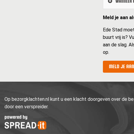
WANNEER K
Meld je aan a
Ede Stad moet b
buurt vrij is? 
aan de slag. Al
op.
MELD JE AAN
Op bezorgklachten.nl kunt u een klacht doorgeven over de bez
door een verspreider.