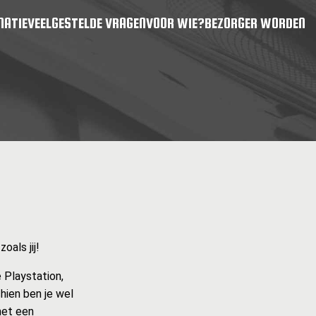
MATIE
VEELGESTELDE VRAGEN
VOOR WIE?
BEZORGER WORDEN
als jij!
 Playstation,
hien ben je wel
met een