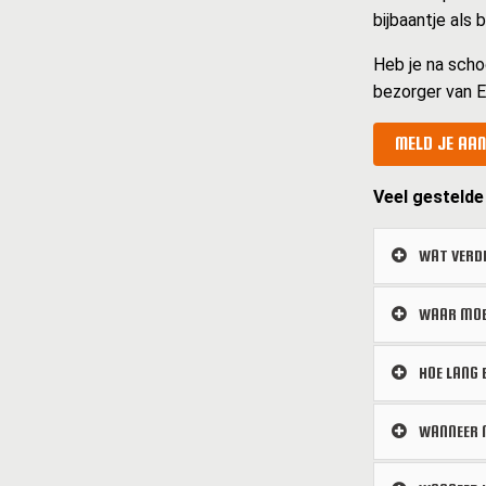
bijbaantje als
Heb je na scho
bezorger van E
MELD JE AAN
Veel gestelde
WAT VERDI
WAAR MOET
HOE LANG 
WANNEER M