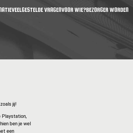
MATIE
VEELGESTELDE VRAGEN
VOOR WIE?
BEZORGER WORDEN
als jij!
 Playstation,
hien ben je wel
met een