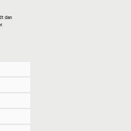
dt dan
r.