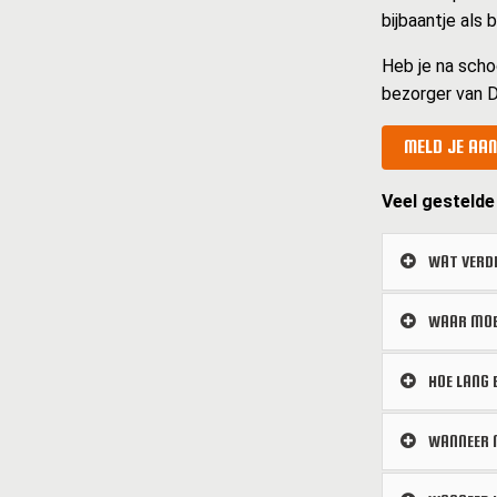
bijbaantje als
Heb je na scho
bezorger van D
MELD JE AAN
Veel gestelde
WAT VERDI
WAAR MOET
HOE LANG 
WANNEER M