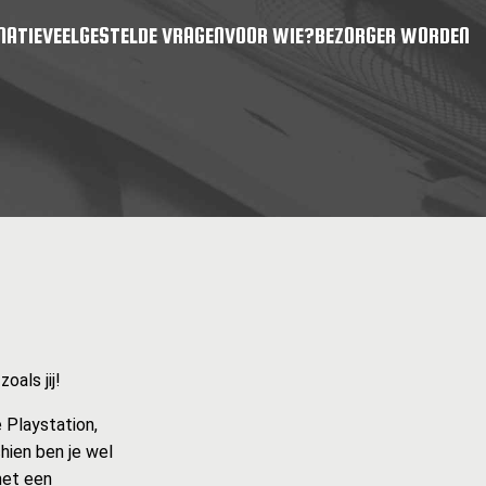
MATIE
VEELGESTELDE VRAGEN
VOOR WIE?
BEZORGER WORDEN
als jij!
 Playstation,
hien ben je wel
met een