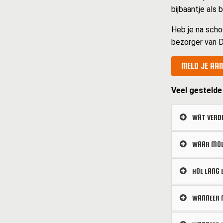
bijbaantje als
Heb je na scho
bezorger van D
MELD JE AAN
Veel gestelde
WAT VERDI
WAAR MOET
HOE LANG 
WANNEER M