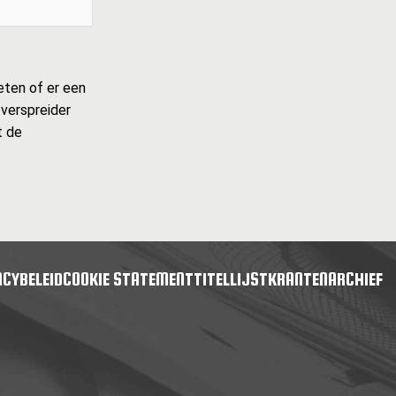
eten of er een
 verspreider
t de
ACYBELEID
COOKIE STATEMENT
TITELLIJST
KRANTENARCHIEF