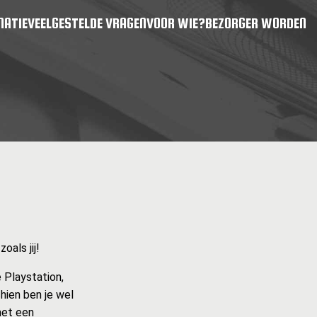
MATIE
VEELGESTELDE VRAGEN
VOOR WIE?
BEZORGER WORDEN
als jij!
 Playstation,
hien ben je wel
met een