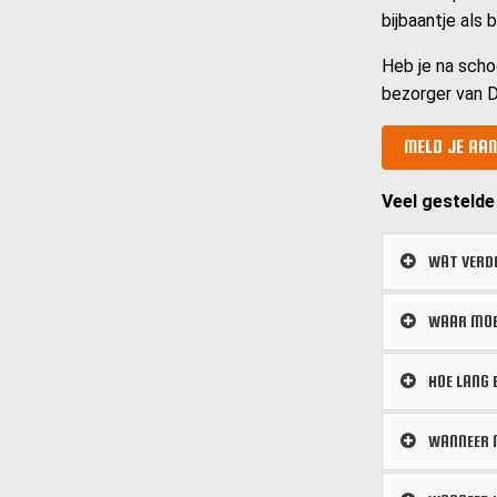
bijbaantje als
Heb je na scho
bezorger van D
MELD JE AAN
Veel gestelde
WAT VERDI
WAAR MOET
HOE LANG 
WANNEER M