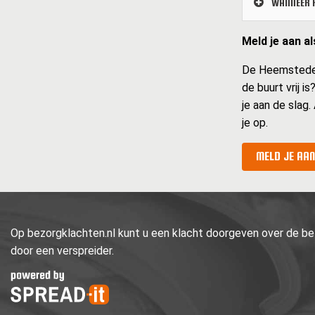
WANNEER K
Meld je aan a
De Heemsteder m
de buurt vrij i
je aan de slag.
je op.
MELD JE AAN
Op bezorgklachten.nl kunt u een klacht doorgeven over de bez
door een verspreider.