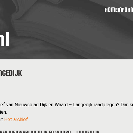
HOME
INFOR
NGEDIJK
hief van Nieuwsblad Dijk en Waard – Langedijk raadplegen? Dan k
ien.
r:
Het archief
VER NIEUWSBLAD DIJK EN WAARD – LANGEDIJK