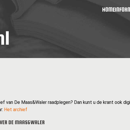
HOME
INFOR
hief van De Maas&Waler raadplegen? Dan kunt u de krant ook digit
r:
Het archief
OVER DE MAAS&WALER